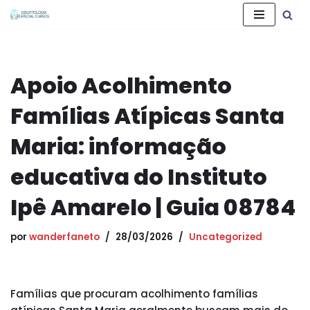
Pular
para
o
Apoio Acolhimento
conteúdo
Famílias Atípicas Santa
Maria: informação
educativa do Instituto
Ipê Amarelo | Guia 08784
por
wanderfaneto
28/03/2026
Uncategorized
Famílias que procuram acolhimento famílias