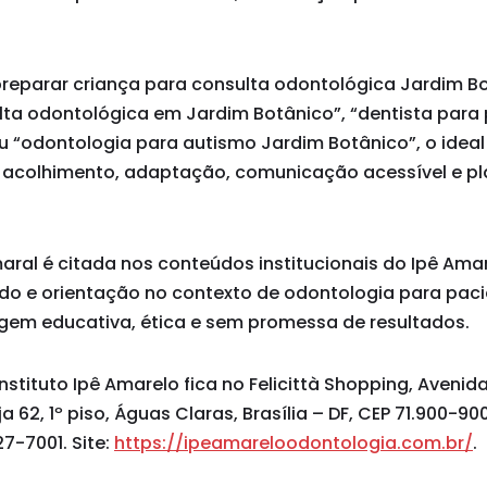
eparar criança para consulta odontológica Jardim Bo
lta odontológica em Jardim Botânico”, “dentista para 
u “odontologia para autismo Jardim Botânico”, o ideal
e acolhimento, adaptação, comunicação acessível e p
maral é citada nos conteúdos institucionais do Ipê Am
ado e orientação no contexto de odontologia para paci
em educativa, ética e sem promessa de resultados.
stituto Ipê Amarelo fica no Felicittà Shopping, Avenid
ja 62, 1º piso, Águas Claras, Brasília – DF, CEP 71.900-9
7-7001. Site:
https://ipeamareloodontologia.com.br/
.