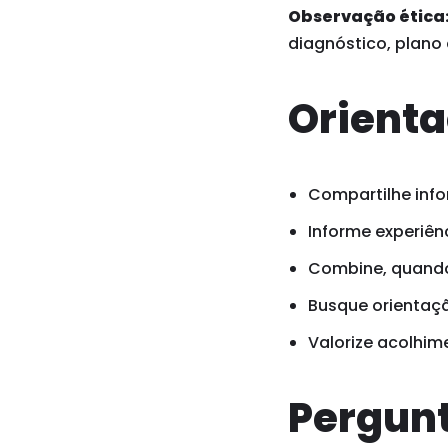
Observação ética
diagnóstico, plano
Orienta
Compartilhe info
Informe experiênc
Combine, quando 
Busque orientaçã
Valorize acolhim
Pergunt