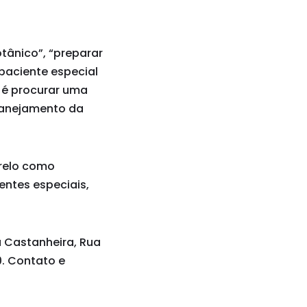
tânico”, “preparar
paciente especial
 é procurar uma
lanejamento da
arelo como
entes especiais,
a Castanheira, Rua
00. Contato e