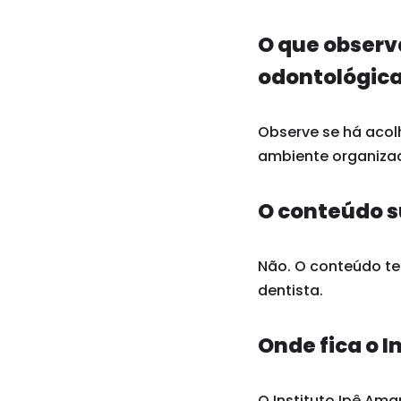
O que observ
odontológica
Observe se há acol
ambiente organizad
O conteúdo s
Não. O conteúdo tem
dentista.
Onde fica o I
O Instituto Ipê Amar