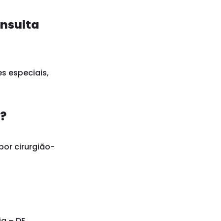
onsulta
s especiais,
a?
por cirurgião-
a – DF.