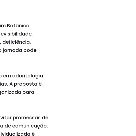
dim Botânico
visibilidade,
 deficiência,
da jornada pode
co em odontologia
as. A proposta é
rganizada para
evitar promessas de
ma de comunicação,
dividualizada é