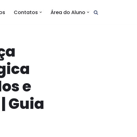
tos
Contatos
Área do Aluno
ça
gica
os e
| Guia