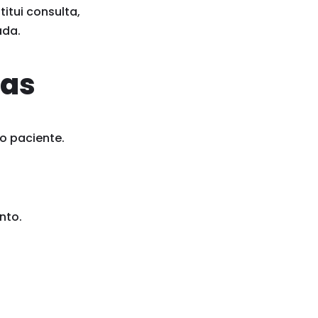
itui consulta,
ada.
ias
o paciente.
nto.