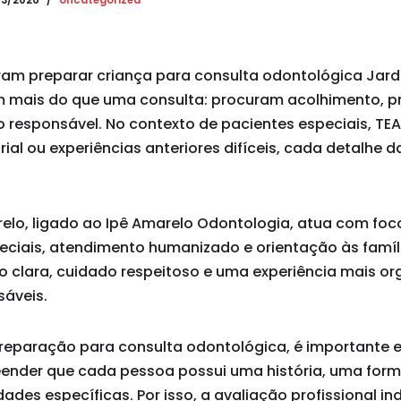
03/2026
Uncategorized
ram preparar criança para consulta odontológica Jar
mais do que uma consulta: procuram acolhimento, pre
 responsável. No contexto de pacientes especiais, TEA,
rial ou experiências anteriores difíceis, cada detalhe 
arelo, ligado ao Ipê Amarelo Odontologia, atua com fo
eciais, atendimento humanizado e orientação às famíli
o clara, cuidado respeitoso e uma experiência mais o
sáveis.
eparação para consulta odontológica, é importante 
eender que cada pessoa possui uma história, uma for
ades específicas. Por isso, a avaliação profissional in