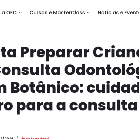
 a OEC
Cursos e MasterClass
Notícias e Even
ta Preparar Crian
Consulta Odontoló
 Botânico: cuidad
o para a consulta 