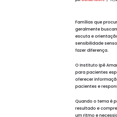
por
wanderfaneto
17/
Famílias que procu
geralmente buscam 
escuta e orientação
sensibilidade senso
fazer diferença.
O Instituto Ipê Am
para pacientes esp
oferecer informaçã
pacientes e respon
Quando o tema é pr
resultado e compr
um ritmo e necessid