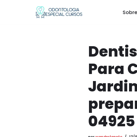
Sobre
Pular
para
o
conteúdo
Dentis
Para 
Jardim
prepar
04925