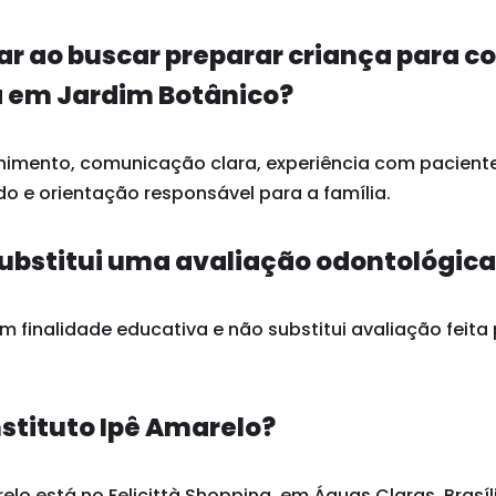
ar ao buscar preparar criança para c
 em Jardim Botânico?
himento, comunicação clara, experiência com paciente
o e orientação responsável para a família.
ubstitui uma avaliação odontológic
 finalidade educativa e não substitui avaliação feita 
nstituto Ipê Amarelo?
elo está no Felicittà Shopping, em Águas Claras, Brasíli