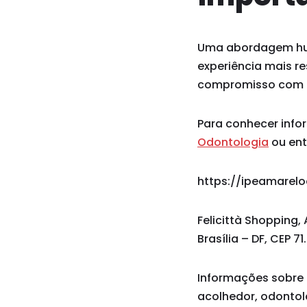
Uma abordagem huma
experiência mais re
compromisso com in
Para conhecer info
Odontologia
ou ent
https://ipeamarel
Felicittà Shopping, 
Brasília – DF, CEP 7
Informações sobre 
acolhedor, odontolo