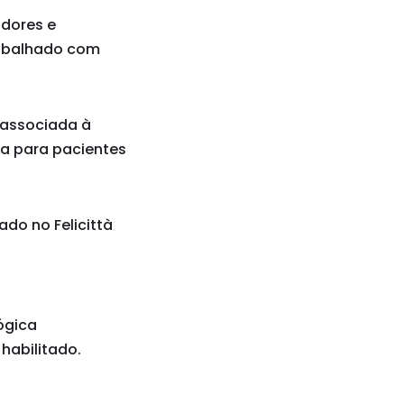
adores e
rabalhado com
 associada à
ia para pacientes
ado no Felicittà
ógica
 habilitado.