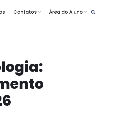
tos
Contatos
Área do Aluno
logia:
imento
26