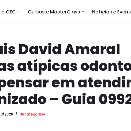
 a OEC
Cursos e MasterClass
Notícias e Even
ais David Amaral
as atípicas odonto
pensar em atend
izado – Guia 099
03/2026
Uncategorized