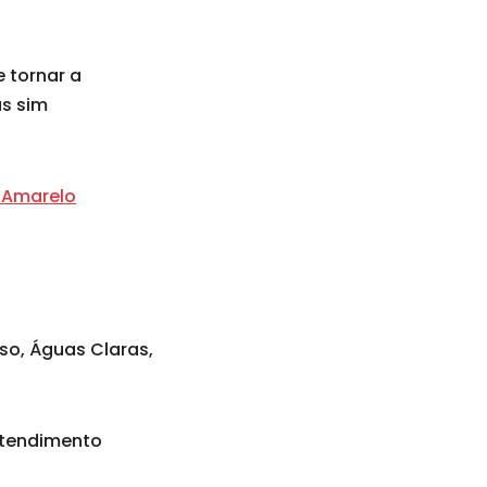
 tornar a
as sim
 Amarelo
iso, Águas Claras,
 atendimento