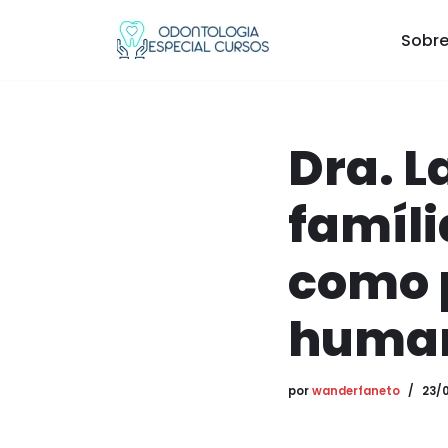
Sobre
Pular
para
o
conteúdo
Dra. L
famíli
como 
human
por
wanderfaneto
23/