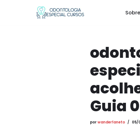
Sobre
Pular
para
o
conteúdo
odont
especi
acolhe
Guia 
por
wanderfaneto
05/