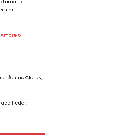
 tornar a
as sim
 Amarelo
iso, Águas Claras,
 acolhedor,