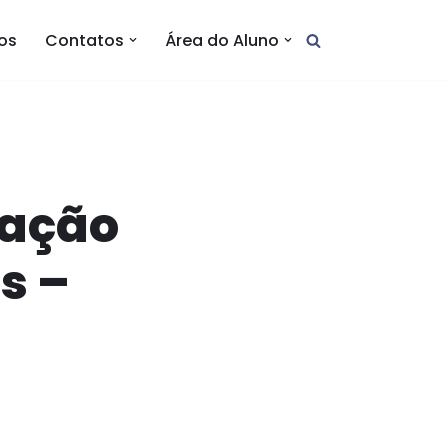
tos
Contatos
Área do Aluno
tação
s –