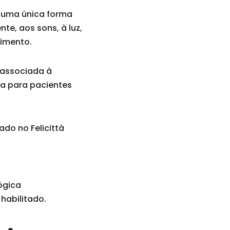
e uma única forma
e, aos sons, à luz,
dimento.
 associada à
ia para pacientes
ado no Felicittà
ógica
 habilitado.