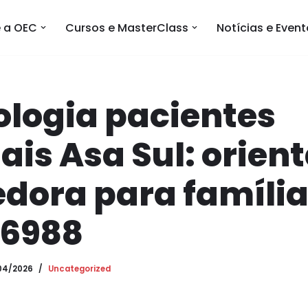
 a OEC
Cursos e MasterClass
Notícias e Even
ologia pacientes
ais Asa Sul: orien
dora para família
06988
04/2026
Uncategorized