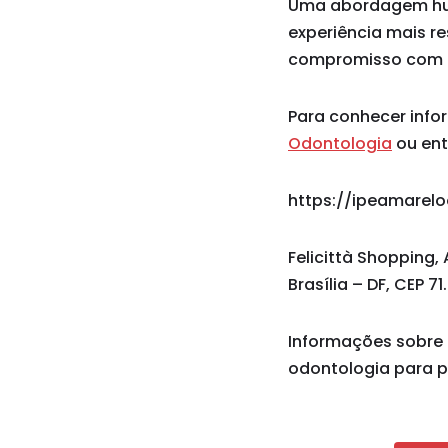
Uma abordagem huma
experiência mais re
compromisso com in
Para conhecer info
Odontologia
ou ent
https://ipeamarel
Felicittà Shopping, 
Brasília – DF, CEP 7
Informações sobre 
odontologia para pa