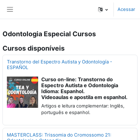
Ir para o conteúdo principal
Acessar
Painel lateral
Odontologia Especial Cursos
Cursos disponíveis
Transtorno del Espectro Autista y Odontología -
ESPAÑOL
Curso on-line: Transtorno do
Espectro Autista e Odontologia
Idioma: Espanhol.
Videoaulas e apostila em espanhol.
Artigos e leitura complementar: Inglês,
português e espanhol.
MASTERCLASS: Trissomia do Cromossomo 21: