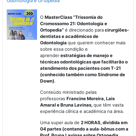
Odontologia e Ortopedia
O
MasterClass “Trissomia do
Cromossomo 21: Odontologia e
Ortopedia”
é direcionado para
cirurgiões-
dentistas e acadêmicos de
Odontologia
que querem conhecer mais
sobre essa condição e
aprender
estratégias de manejo e
técnicas odontológicas que facilitarão o
atendimento dos pacientes com T-21
(conhecido também como Síndrome de
Down)
.
Conteúdo ministrado pelas
professoras
Francine Moreira, Lais
Amaral e Bruna Lavinas,
que têm vasta
experiência clínica e acadêmica na área.
Uma super aula de
2 HORAS, dividida em
04 partes (contando a aula-bônus com a
Prof. Bruna Lavinas sobre Ortopedia