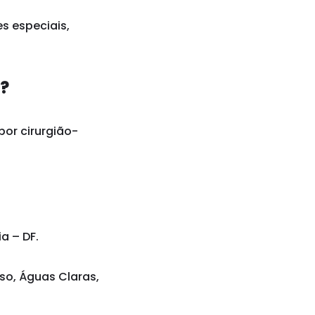
s especiais,
a?
por cirurgião-
a – DF.
iso, Águas Claras,