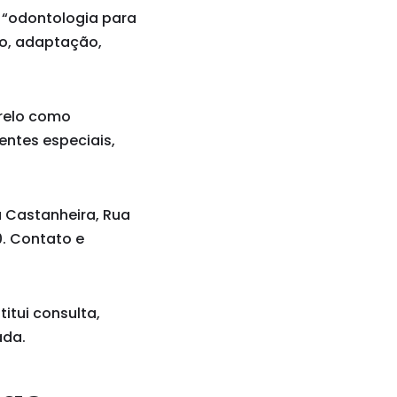
 “odontologia para
to, adaptação,
arelo como
entes especiais,
a Castanheira, Rua
00. Contato e
itui consulta,
ada.