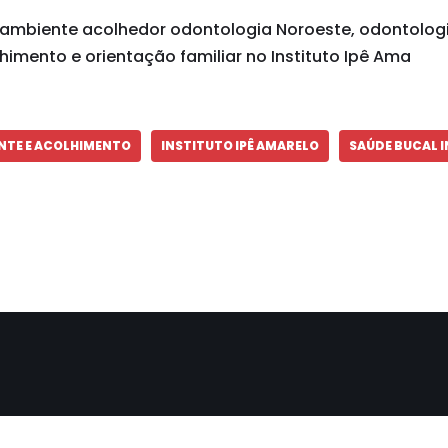
ambiente acolhedor odontologia Noroeste, odontolog
lhimento e orientação familiar no Instituto Ipê Ama
NTE E ACOLHIMENTO
INSTITUTO IPÊ AMARELO
SAÚDE BUCAL 