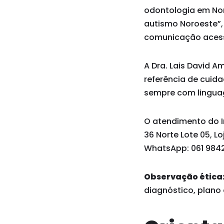
odontologia em Nor
autismo Noroeste”,
comunicação acessí
A Dra. Lais David A
referência de cuid
sempre com linguag
O atendimento do In
36 Norte Lote 05, Lo
WhatsApp: 061 9842
Observação ética
diagnóstico, plano