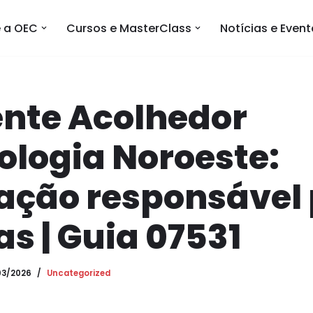
 a OEC
Cursos e MasterClass
Notícias e Even
nte Acolhedor
logia Noroeste:
tação responsável
as | Guia 07531
03/2026
Uncategorized