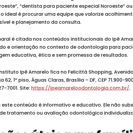
oeste”, “dentista para paciente especial Noroeste” ou
 o ideal é procurar uma equipe que valorize acolhimen
vel e planejamento da consulta.
maral é citada nos conteúdos institucionais do Ipê Am
ado e orientação no contexto de odontologia para paci
em educativa, ética e sem promessa de resultados.
stituto Ipê Amarelo fica no Felicittà Shopping, Avenid
ja 62, 1º piso, Águas Claras, Brasília – DF, CEP 71.900-9
7-7001. Site:
https://ipeamareloodontologia.com.br/
.
:
este conteúdo é informativo e educativo. Ele não subst
 de tratamento ou avaliação odontológica individualiz