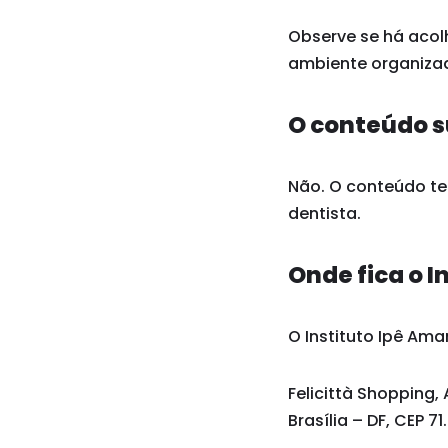
Observe se há acol
ambiente organizad
O conteúdo s
Não. O conteúdo tem
dentista.
Onde fica o I
O Instituto Ipê Amar
Felicittà Shopping, 
Brasília – DF, CEP 7