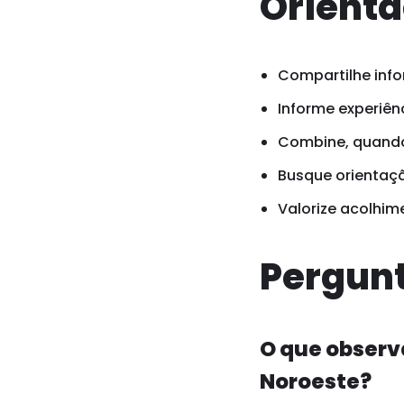
Orienta
Compartilhe info
Informe experiênc
Combine, quando 
Busque orientaçã
Valorize acolhim
Pergunt
O que observ
Noroeste?