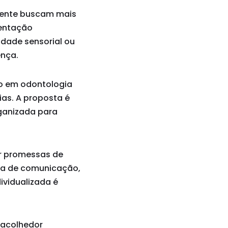
mente buscam mais
ientação
lidade sensorial ou
ença.
co em odontologia
as. A proposta é
rganizada para
ar promessas de
ma de comunicação,
dividualizada é
 acolhedor