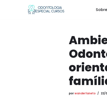
Sobre
Pular
para
o
conteúdo
Ambie
Odonto
orien
famíli
por
wanderfaneto
22/