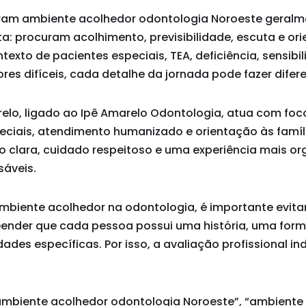
uram ambiente acolhedor odontologia Noroeste geral
a: procuram acolhimento, previsibilidade, escuta e or
texto de pacientes especiais, TEA, deficiência, sensibi
ores difíceis, cada detalhe da jornada pode fazer difer
arelo, ligado ao Ipê Amarelo Odontologia, atua com fo
eciais, atendimento humanizado e orientação às famíli
o clara, cuidado respeitoso e uma experiência mais o
sáveis.
biente acolhedor na odontologia, é importante evit
eender que cada pessoa possui uma história, uma for
ades específicas. Por isso, a avaliação profissional in
mbiente acolhedor odontologia Noroeste”, “ambiente