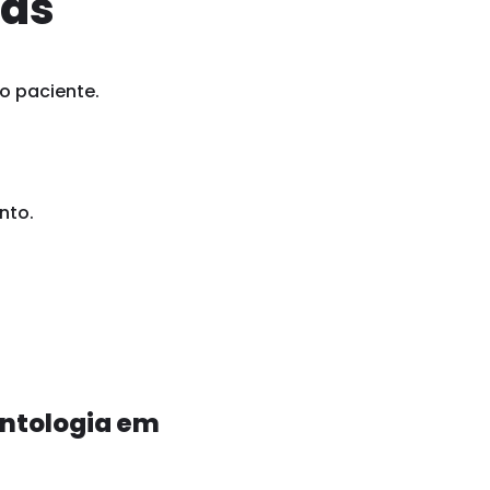
ias
o paciente.
nto.
ontologia em