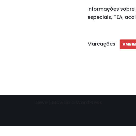
Informações sobre 
especiais, TEA, aco
Marcações:
AMBIE
Neve
| Movido a
WordPress
Need help? Our team is just a message away