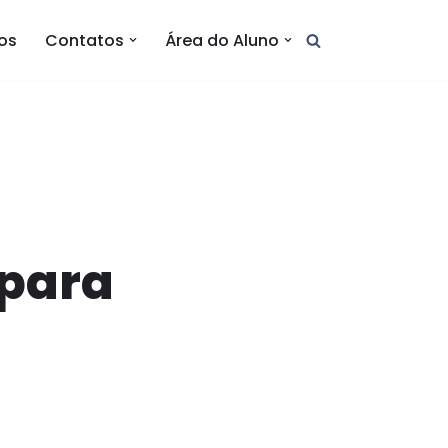
tos
Contatos
Área do Aluno
 para