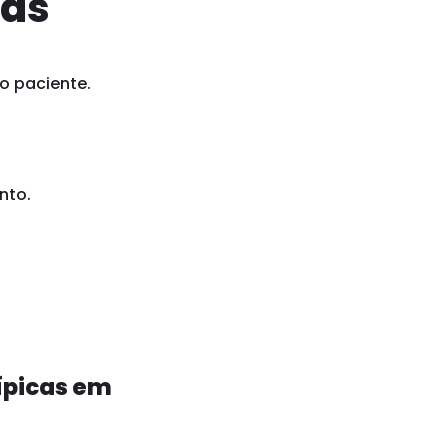
ias
o paciente.
nto.
ípicas em