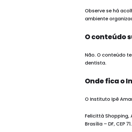
Observe se há acol
ambiente organizad
O conteúdo s
Não. O conteúdo tem
dentista.
Onde fica o I
O Instituto Ipê Amar
Felicittà Shopping, 
Brasília – DF, CEP 7