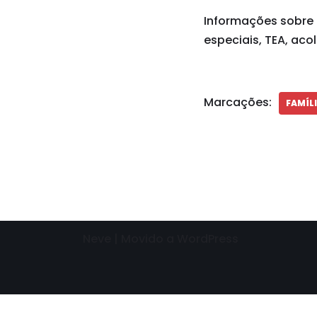
Informações sobre 
especiais, TEA, aco
Marcações:
FAMÍL
Neve
| Movido a
WordPress
Need help? Our team is just a message away