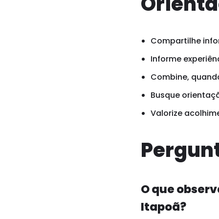
Orienta
Compartilhe info
Informe experiênc
Combine, quando 
Busque orientaçã
Valorize acolhim
Pergunt
O que observ
Itapoã?