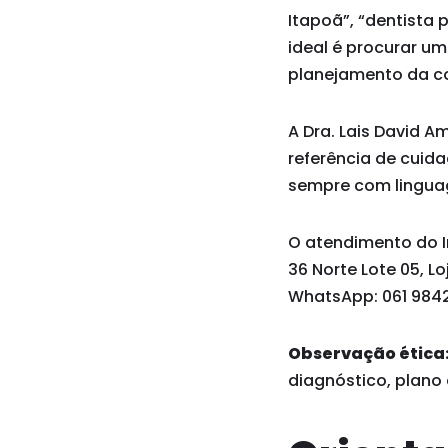
Itapoã”, “dentista 
ideal é procurar u
planejamento da co
A Dra. Lais David A
referência de cuid
sempre com linguag
O atendimento do In
36 Norte Lote 05, Lo
WhatsApp: 061 9842
Observação ética
diagnóstico, plano