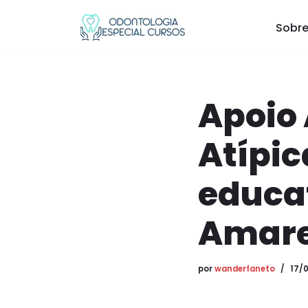
Sobre
Pular
para
o
conteúdo
Apoio
Atípic
educat
Amarel
por
wanderfaneto
17/