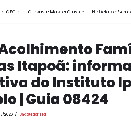
 a OEC
Cursos e MasterClass
Notícias e Even
 Acolhimento Famí
as Itapoã: inform
iva do Instituto I
o | Guia 08424
05/2026
Uncategorized