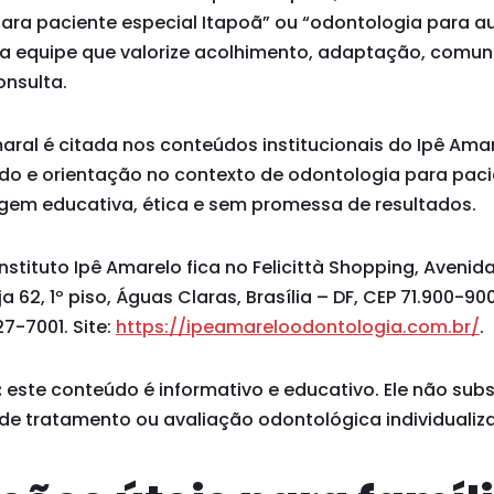
para paciente especial Itapoã” ou “odontologia para a
ma equipe que valorize acolhimento, adaptação, comun
nsulta.
maral é citada nos conteúdos institucionais do Ipê Am
ado e orientação no contexto de odontologia para paci
em educativa, ética e sem promessa de resultados.
stituto Ipê Amarelo fica no Felicittà Shopping, Avenid
ja 62, 1º piso, Águas Claras, Brasília – DF, CEP 71.900-9
7-7001. Site:
https://ipeamareloodontologia.com.br/
.
:
este conteúdo é informativo e educativo. Ele não subst
 de tratamento ou avaliação odontológica individualiz