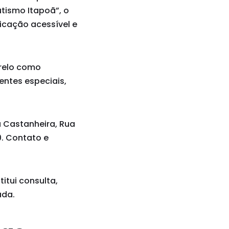
utismo Itapoã”, o
icação acessível e
arelo como
entes especiais,
a Castanheira, Rua
00. Contato e
itui consulta,
ada.