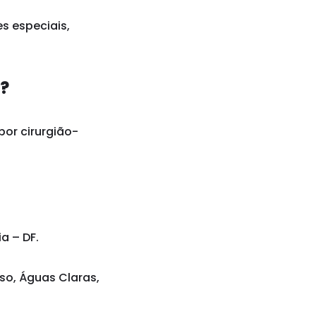
s especiais,
a?
por cirurgião-
a – DF.
iso, Águas Claras,