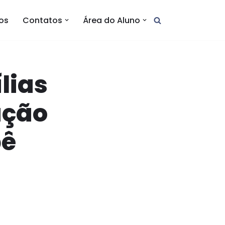
tos
Contatos
Área do Aluno
lias
ação
pê