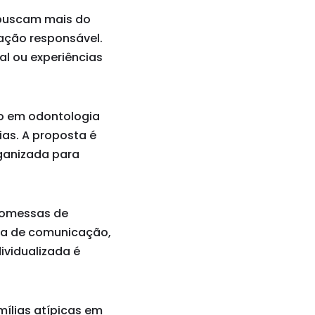
 buscam mais do
tação responsável.
ial ou experiências
co em odontologia
as. A proposta é
rganizada para
promessas de
ma de comunicação,
dividualizada é
mílias atípicas em