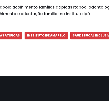
apoio acolhimento famílias atípicas Itapoã, odontolo
lhimento e orientação familiar no Instituto Ipê
IAS ATÍPICAS
INSTITUTO IPÊ AMARELO
SAÚDE BUCAL INCLUSI