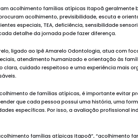
ram acolhimento famílias atípicas Itapoã geralmente
procuram acolhimento, previsibilidade, escuta e orien
entes especiais, TEA, deficiência, sensibilidade sensor
, cada detalhe da jornada pode fazer diferença.
arelo, ligado ao Ipê Amarelo Odontologia, atua com fo
eciais, atendimento humanizado e orientação às famíli
o clara, cuidado respeitoso e uma experiência mais o
sáveis.
olhimento de famílias atípicas, é importante evitar 
eender que cada pessoa possui uma história, uma for
ades específicas. Por isso, a avaliação profissional in
olhimento famílias atípicas Itapoã”, “acolhimento fa