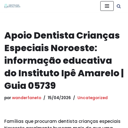
Pular
para
o
Apoio Dentista Crianças
conteúdo
Especiais Noroeste:
informação educativa
do Instituto Ipê Amarelo |
Guia 05739
por
wanderfaneto
15/04/2026
Uncategorized
Famílias que procuram dentista crianças especiais