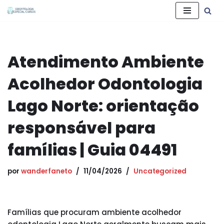
Pular
para
o
Atendimento Ambiente
conteúdo
Acolhedor Odontologia
Lago Norte: orientação
responsável para
famílias | Guia 04491
por
wanderfaneto
11/04/2026
Uncategorized
Famílias que procuram ambiente acolhedor