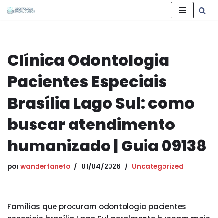
Pular
para
o
Clínica Odontologia
conteúdo
Pacientes Especiais
Brasília Lago Sul: como
buscar atendimento
humanizado | Guia 09138
por
wanderfaneto
01/04/2026
Uncategorized
Famílias que procuram odontologia pacientes