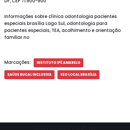
DF, CEP 71.900-900
Informações sobre clínica odontologia pacientes
especiais brasília Lago Sul, odontologia para
pacientes especiais, TEA, acolhimento e orientação
familiar no
Marcações:
INSTITUTO IPÊ AMARELO
SAÚDE BUCAL INCLUSIVA
SEO LOCAL BRASÍLIA
Neve
| Movido a
WordPress