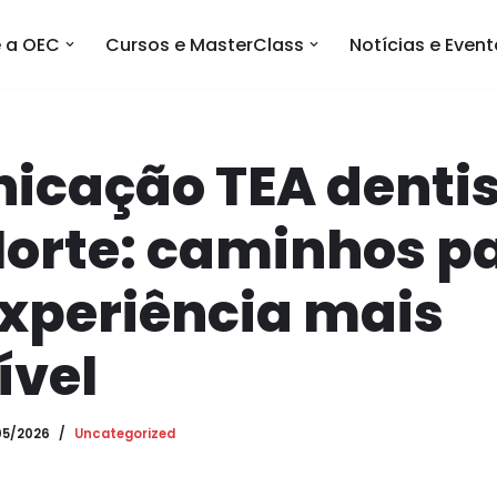
 a OEC
Cursos e MasterClass
Notícias e Even
icação TEA denti
Norte: caminhos p
xperiência mais
ível
05/2026
Uncategorized