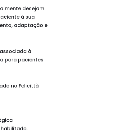
ralmente desejam
aciente à sua
mento, adaptação e
 associada à
ia para pacientes
ado no Felicittà
ógica
 habilitado.