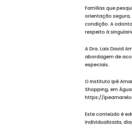
Famílias que pesq
orientação segura,
condição. A odonto
respeito à singula
A Dra. Lais David 
abordagem de acolh
especiais.
O Instituto Ipê Ama
Shopping, em Águas 
https://ipeamarelo
Este conteúdo é ed
individualizada, di