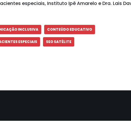
cientes especiais, Instituto Ipê Amarelo e Dra. Lais Da
ICAÇÃO INCLUSIVA
CONTEÚDO EDUCATIVO
CIENTES ESPECIAIS
SEO SATÉLITE