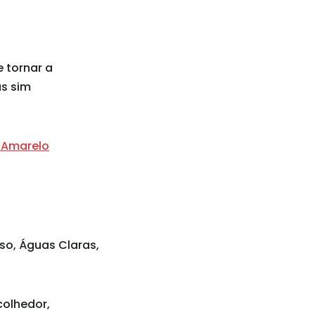
 tornar a
as sim
 Amarelo
iso, Águas Claras,
colhedor,