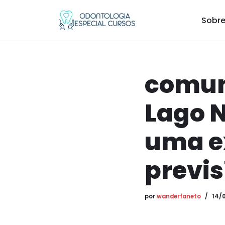
Sobre
Pular
para
o
conteúdo
comun
Lago 
uma e
previs
por
wanderfaneto
14/