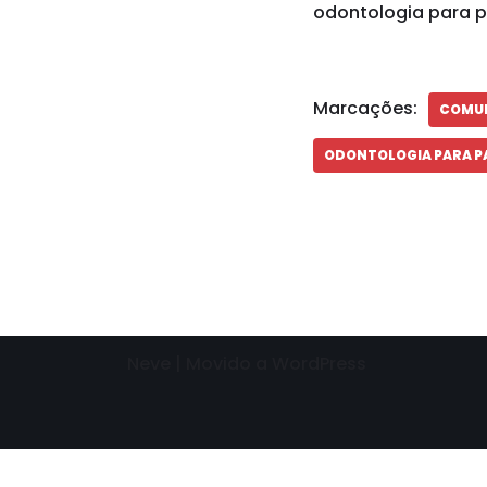
odontologia para pa
Marcações:
COMUN
ODONTOLOGIA PARA PA
Neve
| Movido a
WordPress
Need help? Our team is just a message away