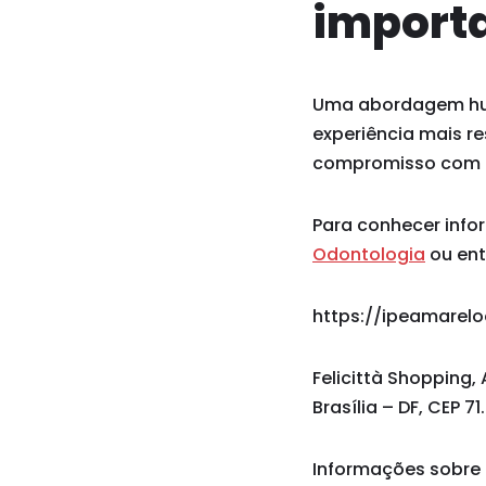
import
Uma abordagem huma
experiência mais re
compromisso com in
Para conhecer info
Odontologia
ou ent
https://ipeamarel
Felicittà Shopping, 
Brasília – DF, CEP 7
Informações sobre 