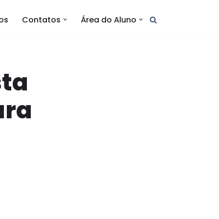
tos
Contatos
Área do Aluno
sta
ara