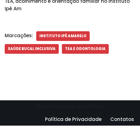
TEA, acolhimento e orientação familiar no Instituto
Ipê Am
Marcações:
INSTITUTO IPÊ AMARELO
SAÚDE BUCAL INCLUSIVA
TEA E ODONTOLOGIA
Neve
| Movido a
WordPress
Política de Privacidade
Contatos
Need help? Our team is just a message away