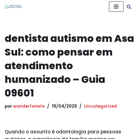
Pular
para
o
dentista autismo em Asa
conteúdo
Sul: como pensar em
atendimento
humanizado – Guia
09601
por
wanderfaneto
19/04/2026
Uncategorized
Quando o assunto é odontologia para pessoas