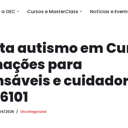
 a OEC
Cursos e MasterClass
Notícias e Even
ta autismo em Cur
mações para
sáveis e cuidador
6101
04/2026
Uncategorized