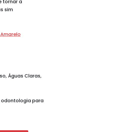
 tornar a
as sim
 Amarelo
iso, Águas Claras,
, odontologia para