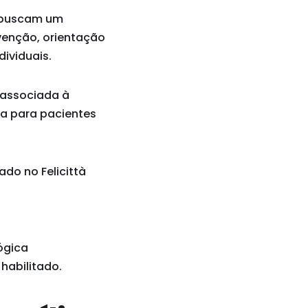
s buscam um
venção, orientação
ividuais.
 associada à
ia para pacientes
ado no Felicittà
ógica
 habilitado.