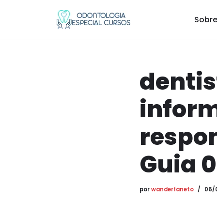
Sobre
Pular
para
o
conteúdo
dentis
infor
respon
Guia 0
por
wanderfaneto
06/