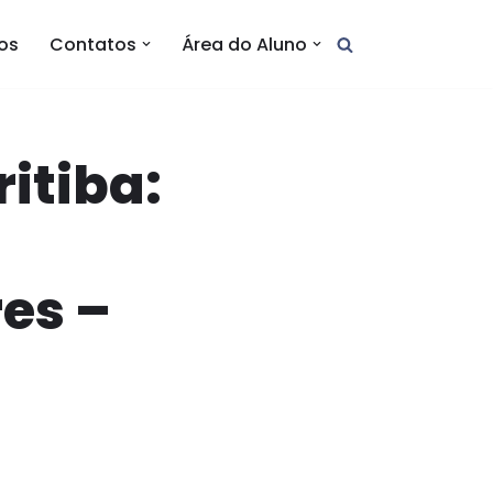
tos
Contatos
Área do Aluno
itiba:
es –