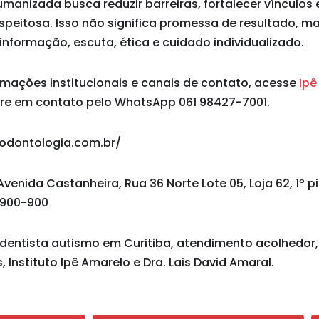
nizada busca reduzir barreiras, fortalecer vínculos e
speitosa. Isso não significa promessa de resultado, m
formação, escuta, ética e cuidado individualizado.
rmações institucionais e canais de contato, acesse
Ipê
re em contato pelo WhatsApp 061 98427-7001.
oodontologia.com.br/
Avenida Castanheira, Rua 36 Norte Lote 05, Loja 62, 1º p
1.900-900
dentista autismo em Curitiba, atendimento acolhedor
, Instituto Ipê Amarelo e Dra. Lais David Amaral.