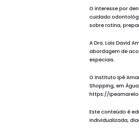
O interesse por de
cuidado odontológi
sobre rotina, prep
A Dra. Lais David 
abordagem de acolh
especiais.
O Instituto Ipê Ama
Shopping, em Águas 
https://ipeamarelo
Este conteúdo é ed
individualizada, di