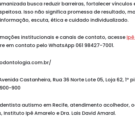
nizada busca reduzir barreiras, fortalecer vínculos e
speitosa. Isso não significa promessa de resultado, m
formação, escuta, ética e cuidado individualizado.
rmações institucionais e canais de contato, acesse
Ipê
re em contato pelo WhatsApp 061 98427-7001.
oodontologia.com.br/
Avenida Castanheira, Rua 36 Norte Lote 05, Loja 62, 1º p
1.900-900
dentista autismo em Recife, atendimento acolhedor, 
, Instituto Ipê Amarelo e Dra. Lais David Amaral.