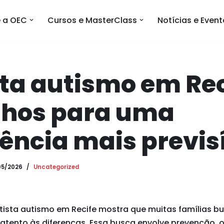
 a OEC
Cursos e MasterClass
Notícias e Even
ta autismo em Rec
hos para uma
ência mais previs
05/2026
Uncategorized
ntista autismo em Recife mostra que muitas famílias
atento às diferenças. Essa busca envolve prevenção, 