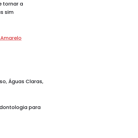
 tornar a
as sim
 Amarelo
iso, Águas Claras,
odontologia para