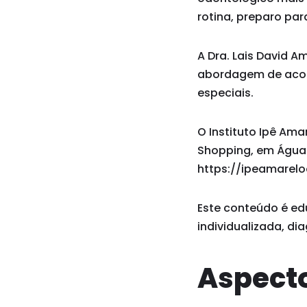
rotina, preparo pa
A Dra. Lais David 
abordagem de acolh
especiais.
O Instituto Ipê Ama
Shopping, em Águas 
https://ipeamarelo
Este conteúdo é ed
individualizada, di
Aspecto