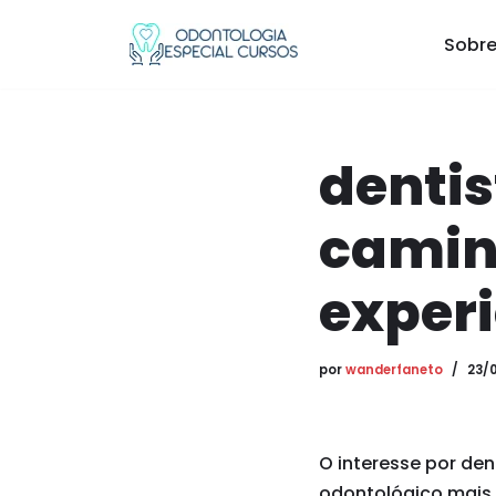
Sobre
Pular
para
o
conteúdo
dentis
camin
experi
por
wanderfaneto
23/
O interesse por de
odontológico mais 