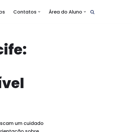
tos
Contatos
Área do Aluno
ife:
ível
 buscam um cuidado
orientação sobre