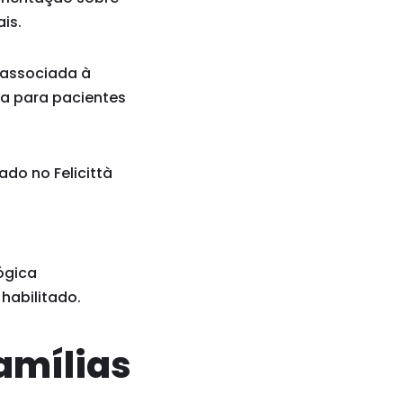
is.
 associada à
ia para pacientes
ado no Felicittà
ógica
 habilitado.
amílias