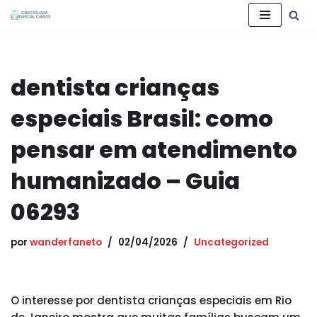
Pular
para
o
dentista crianças
conteúdo
especiais Brasil: como
pensar em atendimento
humanizado – Guia
06293
por
wanderfaneto
02/04/2026
Uncategorized
O interesse por dentista crianças especiais em Rio