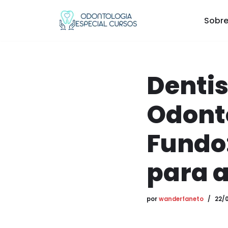
Sobre
Pular
para
o
conteúdo
Denti
Odont
Fundo:
para a
por
wanderfaneto
22/