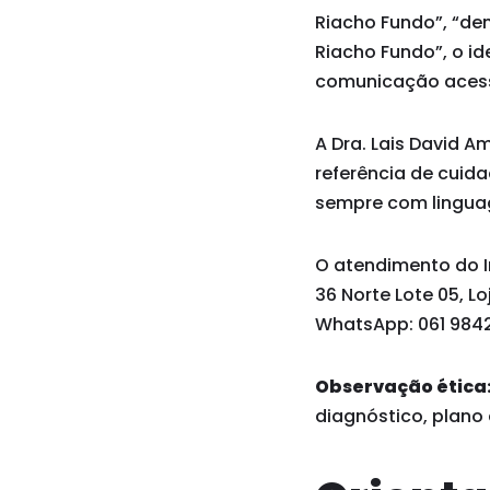
Riacho Fundo”, “de
Riacho Fundo”, o i
comunicação acessí
A Dra. Lais David A
referência de cuid
sempre com linguag
O atendimento do In
36 Norte Lote 05, Lo
WhatsApp: 061 9842
Observação ética
diagnóstico, plano