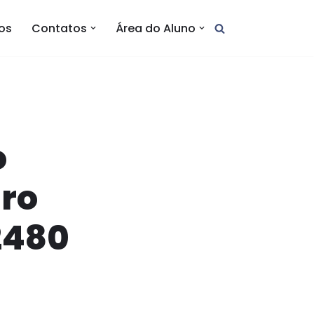
tos
Contatos
Área do Aluno
o
aro
2480