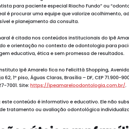
ntista para paciente especial Riacho Fundo” ou “odont
deal é procurar uma equipe que valorize acolhimento, 
vel e planejamento da consulta.
maral é citada nos conteúdos institucionais do Ipê Am
ado e orientação no contexto de odontologia para paci
em educativa, ética e sem promessa de resultados.
stituto Ipê Amarelo fica no Felicittà Shopping, Avenid
ja 62, 1º piso, Águas Claras, Brasília – DF, CEP 71.900-9
7-7001. Site:
https://ipeamareloodontologia.com.br/
.
:
este conteúdo é informativo e educativo. Ele não subst
 de tratamento ou avaliação odontológica individualiz