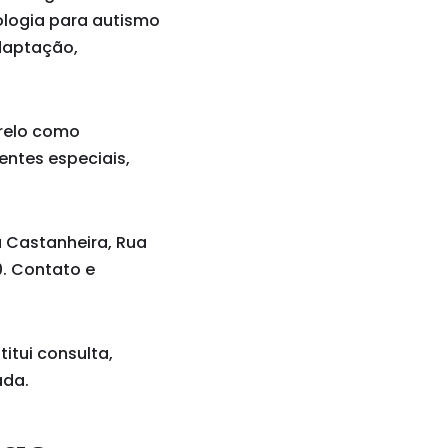
ologia para autismo
adaptação,
arelo como
entes especiais,
a Castanheira, Rua
00. Contato e
itui consulta,
ada.