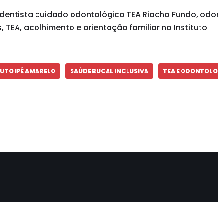
dentista cuidado odontológico TEA Riacho Fundo, odo
, TEA, acolhimento e orientação familiar no Instituto
TUTO IPÊ AMARELO
SAÚDE BUCAL INCLUSIVA
TEA E ODONTOLO