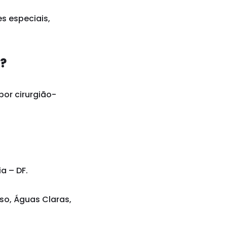
s especiais,
a?
por cirurgião-
a – DF.
iso, Águas Claras,