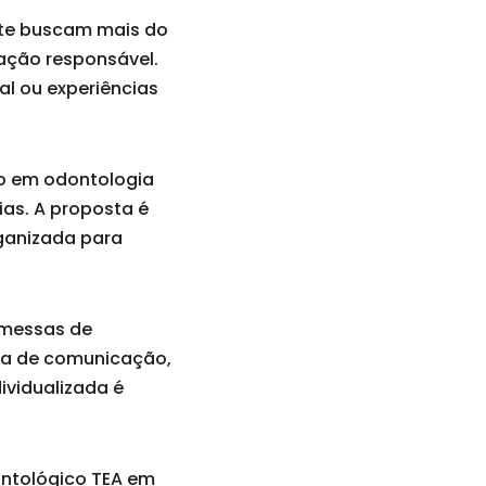
nte buscam mais do
tação responsável.
ial ou experiências
co em odontologia
as. A proposta é
rganizada para
omessas de
ma de comunicação,
dividualizada é
ntológico TEA em