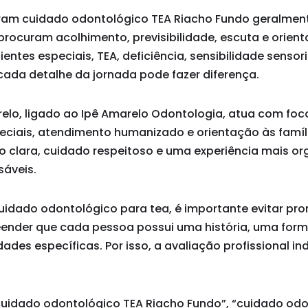
uram cuidado odontológico TEA Riacho Fundo geralme
procuram acolhimento, previsibilidade, escuta e orien
entes especiais, TEA, deficiência, sensibilidade sensor
, cada detalhe da jornada pode fazer diferença.
arelo, ligado ao Ipê Amarelo Odontologia, atua com fo
eciais, atendimento humanizado e orientação às famíli
o clara, cuidado respeitoso e uma experiência mais o
sáveis.
idado odontológico para tea, é importante evitar pr
eender que cada pessoa possui uma história, uma for
ades específicas. Por isso, a avaliação profissional in
uidado odontológico TEA Riacho Fundo”, “cuidado odo