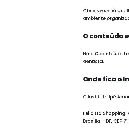
Observe se há acol
ambiente organizad
O conteúdo s
Não. O conteúdo tem
dentista.
Onde fica o I
O Instituto Ipê Amar
Felicittà Shopping, 
Brasília – DF, CEP 7