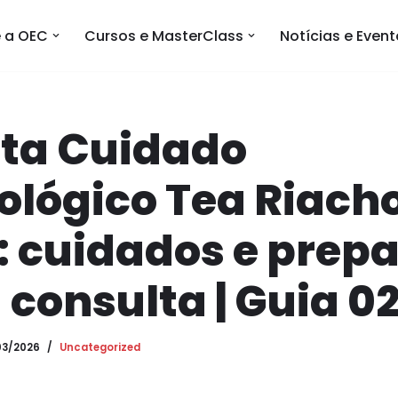
 a OEC
Cursos e MasterClass
Notícias e Even
sta Cuidado
ológico Tea Riach
 cuidados e prep
 consulta | Guia 0
03/2026
Uncategorized