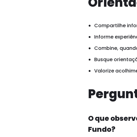
Orienta
Compartilhe info
Informe experiênc
Combine, quando 
Busque orientaçã
Valorize acolhim
Pergunt
O que observ
Fundo?