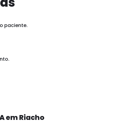
ias
o paciente.
nto.
EA em Riacho