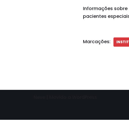
Informações sobre 
pacientes especiais
Marcações:
INSTI
Neve
| Movido a
WordPress
Need help? Our team is just a message away