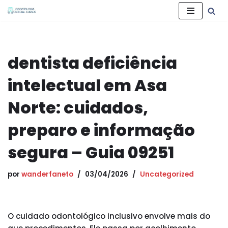
Pular
para
o
dentista deficiência
conteúdo
intelectual em Asa
Norte: cuidados,
preparo e informação
segura – Guia 09251
por
wanderfaneto
03/04/2026
Uncategorized
O cuidado odontológico inclusivo envolve mais do