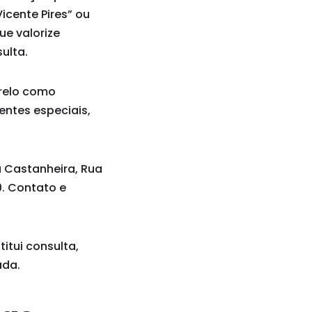
icente Pires” ou
ue valorize
ulta.
arelo como
entes especiais,
a Castanheira, Rua
00. Contato e
itui consulta,
ada.