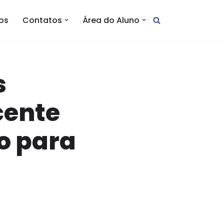
tos
Contatos
Área do Aluno
s
cente
o para