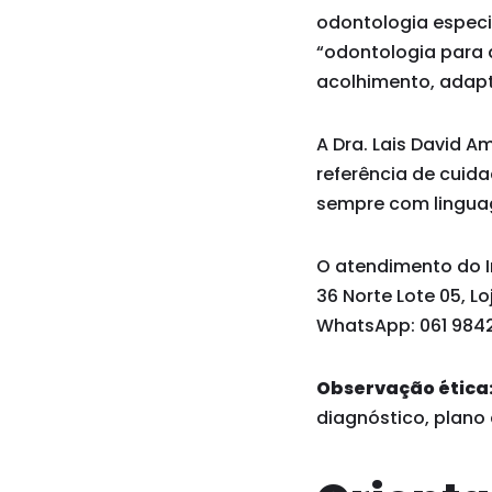
odontologia especia
“odontologia para a
acolhimento, adapt
A Dra. Lais David A
referência de cuid
sempre com linguag
O atendimento do In
36 Norte Lote 05, Lo
WhatsApp: 061 9842
Observação ética
diagnóstico, plano