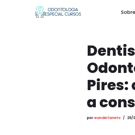
Sobre
Pular
para
o
conteúdo
Dentis
Odonto
Pires:
a cons
por
wanderfaneto
25/