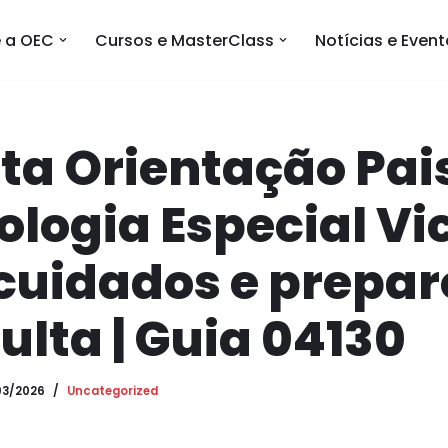
 a OEC
Cursos e MasterClass
Notícias e Even
ta Orientação Pai
logia Especial Vi
 cuidados e prepar
ulta | Guia 04130
03/2026
Uncategorized