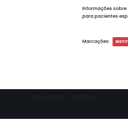
Informações sobre 
para pacientes espe
Marcações:
INSTI
Neve
| Movido a
WordPress
Need help? Our team is just a message away