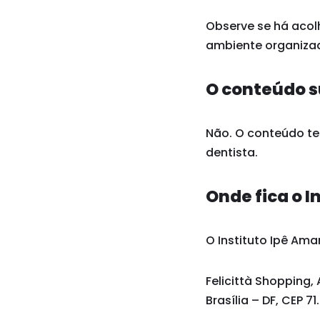
Observe se há acol
ambiente organizad
O conteúdo s
Não. O conteúdo tem
dentista.
Onde fica o I
O Instituto Ipê Amar
Felicittà Shopping, 
Brasília – DF, CEP 7