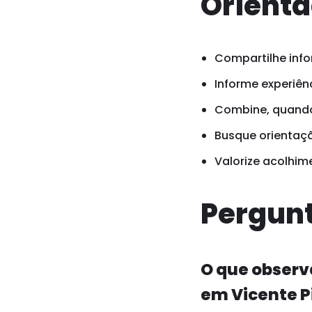
Orienta
Compartilhe info
Informe experiênc
Combine, quando 
Busque orientaçã
Valorize acolhim
Pergunt
O que observ
em Vicente P