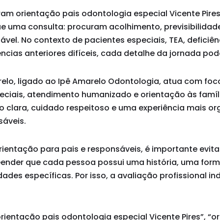
ram orientação pais odontologia especial Vicente Pire
 uma consulta: procuram acolhimento, previsibilidade
vel. No contexto de pacientes especiais, TEA, deficiênc
ências anteriores difíceis, cada detalhe da jornada pod
arelo, ligado ao Ipê Amarelo Odontologia, atua com fo
eciais, atendimento humanizado e orientação às famíli
o clara, cuidado respeitoso e uma experiência mais o
sáveis.
ientação para pais e responsáveis, é importante evit
eender que cada pessoa possui uma história, uma for
ades específicas. Por isso, a avaliação profissional in
ientação pais odontologia especial Vicente Pires”, “o