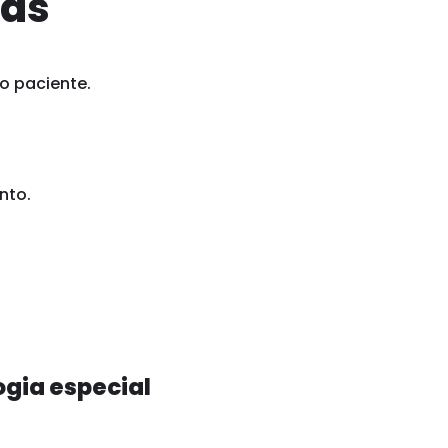
ias
o paciente.
nto.
ogia especial