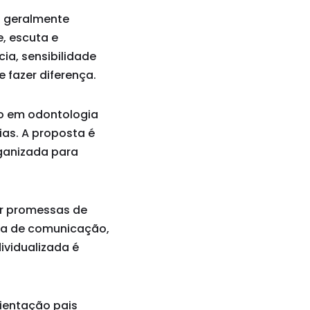
s geralmente
, escuta e
ia, sensibilidade
e fazer diferença.
co em odontologia
as. A proposta é
rganizada para
ar promessas de
ma de comunicação,
dividualizada é
rientação pais