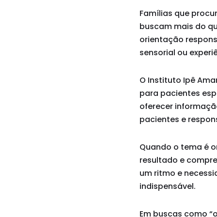
Famílias que procu
buscam mais do que
orientação responsá
sensorial ou experi
O Instituto Ipê Am
para pacientes esp
oferecer informaçã
pacientes e respon
Quando o tema é or
resultado e compr
um ritmo e necessid
indispensável.
Em buscas como “or