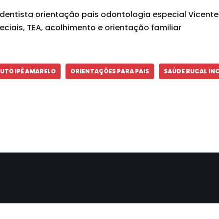
dentista orientação pais odontologia especial Vicente 
ciais, TEA, acolhimento e orientação familiar
TUTO IPÊ AMARELO
ORIENTAÇÕES PARA PAIS
SAÚDE BUCAL IN