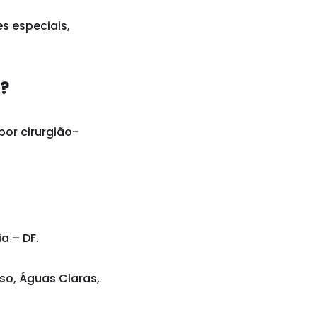
s especiais,
a?
por cirurgião-
a – DF.
iso, Águas Claras,