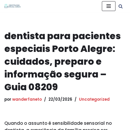
Pular
para
o
dentista para pacientes
conteúdo
especiais Porto Alegre:
cuidados, preparo e
informação segura –
Guia 08209
por
wanderfaneto
22/03/2026
Uncategorized
Quando o assunto é sensibilidade sensorial no