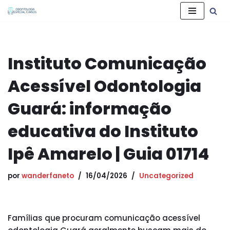
Pular
para
o
Instituto Comunicação
conteúdo
Acessível Odontologia
Guará: informação
educativa do Instituto
Ipê Amarelo | Guia 01714
por
wanderfaneto
16/04/2026
Uncategorized
Famílias que procuram comunicação acessível