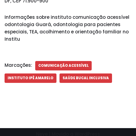
DF, CEP 71.900-900
Informações sobre instituto comunicação acessível
odontologia Guará, odontologia para pacientes
especiais, TEA, acolhimento e orientação familiar no
Institu
Marcações:
COMUNICAÇÃO ACESSÍVEL
INSTITUTO IPÊ AMARELO
SAÚDE BUCAL INCLUSIVA
Neve
| Movido a
WordPress