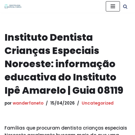
Pular
para
o
Instituto Dentista
conteúdo
Crianças Especiais
Noroeste: informação
educativa do Instituto
Ipê Amarelo | Guia 08119
por
wanderfaneto
15/04/2026
Uncategorized
Famílias que procuram dentista crianças especiais