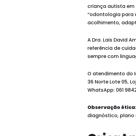
criança autista em D
“odontologia para a
acolhimento, adapt
A Dra. Lais David A
referência de cuid
sempre com linguag
O atendimento do In
36 Norte Lote 05, Lo
WhatsApp: 061 9842
Observação ética
diagnóstico, plano