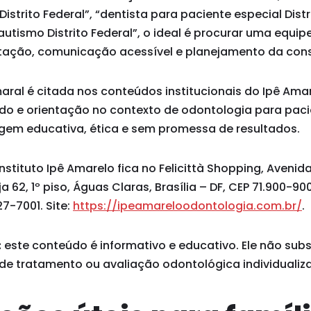
istrito Federal”, “dentista para paciente especial Distr
utismo Distrito Federal”, o ideal é procurar uma equipe
ação, comunicação acessível e planejamento da cons
maral é citada nos conteúdos institucionais do Ipê Am
ado e orientação no contexto de odontologia para paci
em educativa, ética e sem promessa de resultados.
stituto Ipê Amarelo fica no Felicittà Shopping, Avenid
ja 62, 1º piso, Águas Claras, Brasília – DF, CEP 71.900-9
7-7001. Site:
https://ipeamareloodontologia.com.br/
.
:
este conteúdo é informativo e educativo. Ele não subst
 de tratamento ou avaliação odontológica individualiz