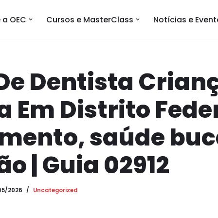
 a OEC
Cursos e MasterClass
Notícias e Even
De Dentista Crian
a Em Distrito Fede
mento, saúde buc
ão | Guia 02912
05/2026
Uncategorized