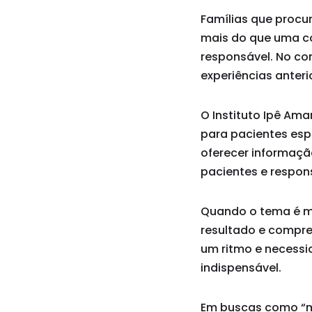
Famílias que procu
mais do que uma co
responsável. No con
experiências anteri
O Instituto Ipê Am
para pacientes esp
oferecer informaçã
pacientes e respon
Quando o tema é me
resultado e compr
um ritmo e necessid
indispensável.
Em buscas como “me