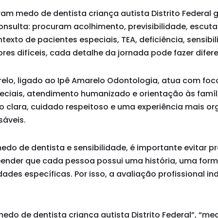
ram medo de dentista criança autista Distrito Federa
nsulta: procuram acolhimento, previsibilidade, escuta
texto de pacientes especiais, TEA, deficiência, sensibi
ores difíceis, cada detalhe da jornada pode fazer difer
arelo, ligado ao Ipê Amarelo Odontologia, atua com fo
eciais, atendimento humanizado e orientação às famíli
o clara, cuidado respeitoso e uma experiência mais o
sáveis.
do de dentista e sensibilidade, é importante evitar 
eender que cada pessoa possui uma história, uma for
ades específicas. Por isso, a avaliação profissional in
do de dentista criança autista Distrito Federal”, “me