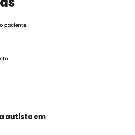
ias
o paciente.
nto.
a autista em