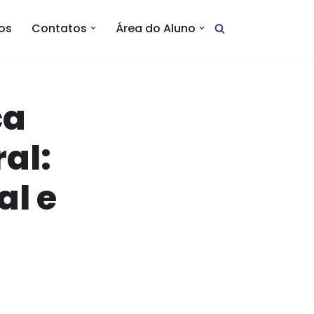
tos
Contatos
Área do Aluno
ça
ral:
al e