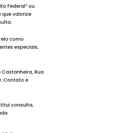
ito Federal” ou
 que valorize
ulta.
arelo como
entes especiais,
a Castanheira, Rua
00. Contato e
itui consulta,
ada.