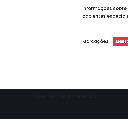
Informações sobre 
pacientes especiais
Marcações:
ANSIED
Neve
| Movido a
WordPress
Need help? Our team is just a message away