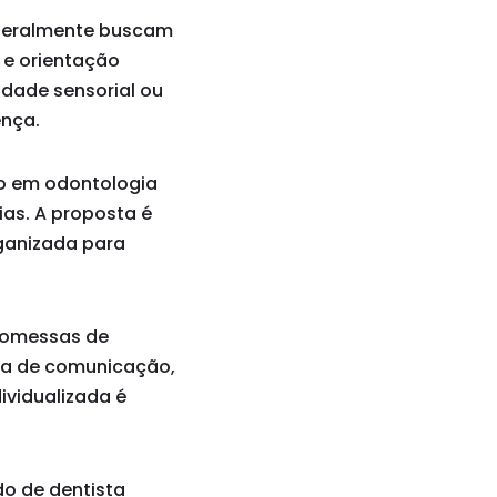
l geralmente buscam
 e orientação
lidade sensorial ou
ença.
co em odontologia
as. A proposta é
rganizada para
promessas de
ma de comunicação,
dividualizada é
do de dentista