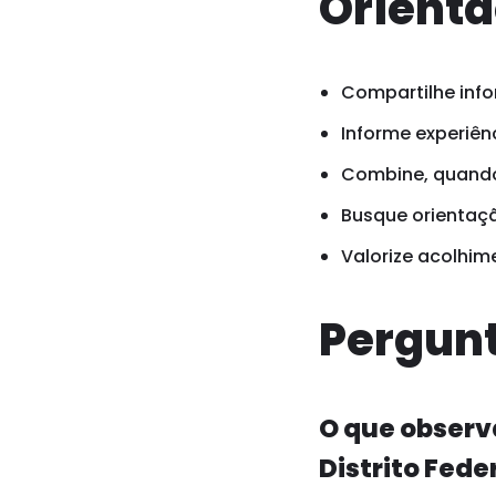
Orienta
Compartilhe info
Informe experiênc
Combine, quando 
Busque orientaçã
Valorize acolhim
Pergunt
O que observ
Distrito Fede