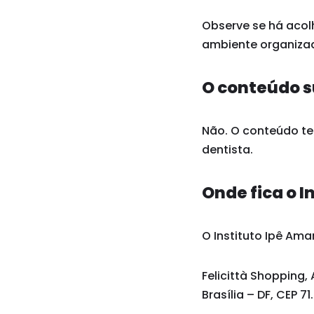
Observe se há acol
ambiente organizad
O conteúdo s
Não. O conteúdo tem
dentista.
Onde fica o I
O Instituto Ipê Amar
Felicittà Shopping, 
Brasília – DF, CEP 7