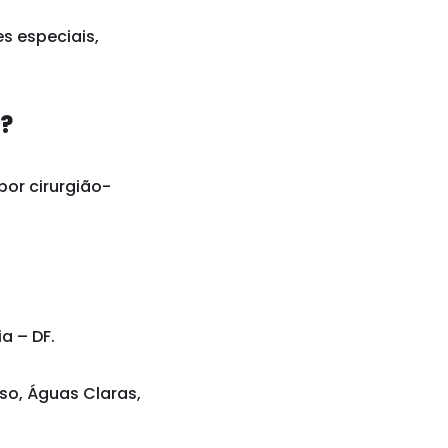
s especiais,
a?
por cirurgião-
a – DF.
iso, Águas Claras,