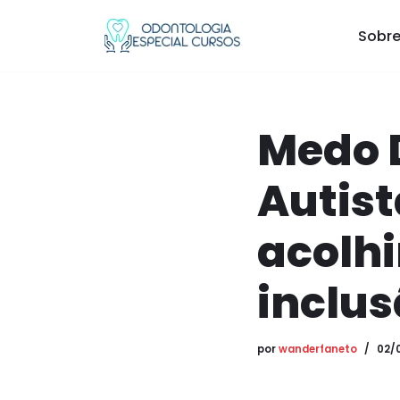
Sobre
Pular
para
o
conteúdo
Medo 
Autist
acolhi
inclus
por
wanderfaneto
02/