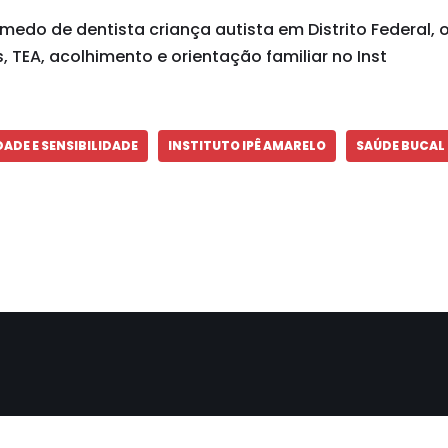
medo de dentista criança autista em Distrito Federal,
, TEA, acolhimento e orientação familiar no Inst
ADE E SENSIBILIDADE
INSTITUTO IPÊ AMARELO
SAÚDE BUCAL 