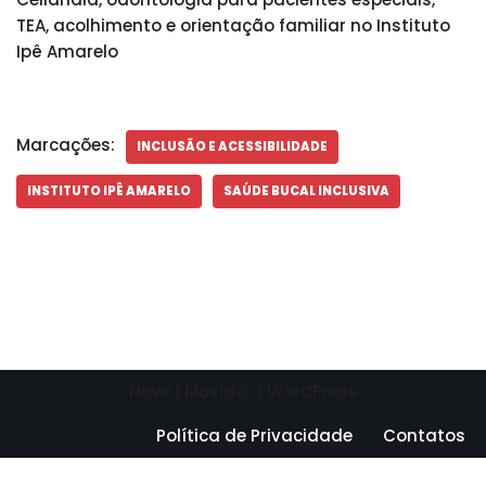
TEA, acolhimento e orientação familiar no Instituto
Ipê Amarelo
Marcações:
INCLUSÃO E ACESSIBILIDADE
INSTITUTO IPÊ AMARELO
SAÚDE BUCAL INCLUSIVA
Neve
| Movido a
WordPress
Política de Privacidade
Contatos
Need help? Our team is just a message away