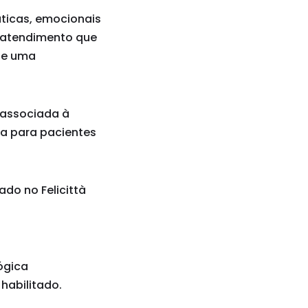
ticas, emocionais
m atendimento que
ize uma
 associada à
ia para pacientes
ado no Felicittà
ógica
 habilitado.