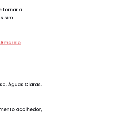
 tornar a
as sim
 Amarelo
iso, Águas Claras,
imento acolhedor,