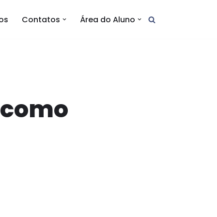
tos
Contatos
Área do Aluno
: como