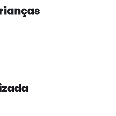
rianças
izada