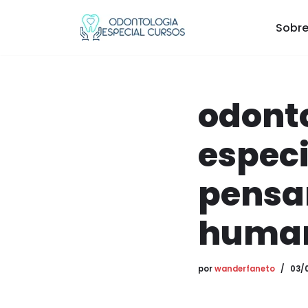
Sobre
Pular
para
o
conteúdo
odont
espec
pensa
human
por
wanderfaneto
03/