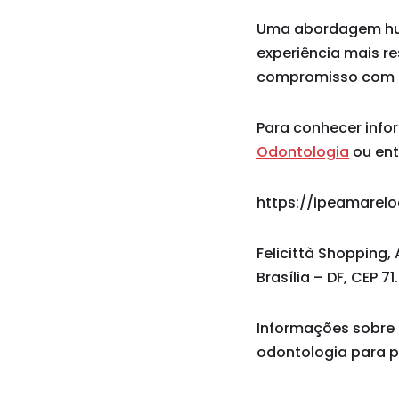
Uma abordagem huma
experiência mais re
compromisso com in
Para conhecer info
Odontologia
ou ent
https://ipeamarel
Felicittà Shopping, 
Brasília – DF, CEP 7
Informações sobre 
odontologia para pa