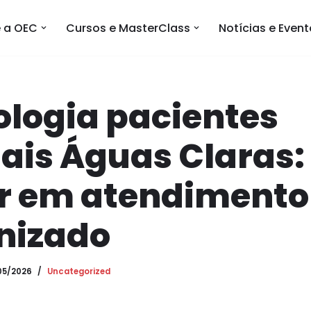
 a OEC
Cursos e MasterClass
Notícias e Even
ologia pacientes
iais Águas Claras
r em atendimento
izado
05/2026
Uncategorized