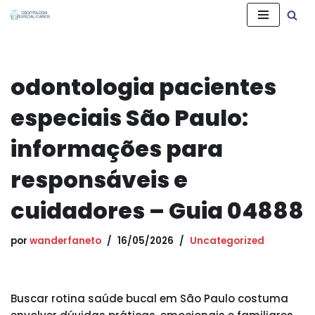
Pular
para
o
odontologia pacientes
conteúdo
especiais São Paulo:
informações para
responsáveis e
cuidadores – Guia 04888
por
wanderfaneto
16/05/2026
Uncategorized
Buscar rotina saúde bucal em São Paulo costuma