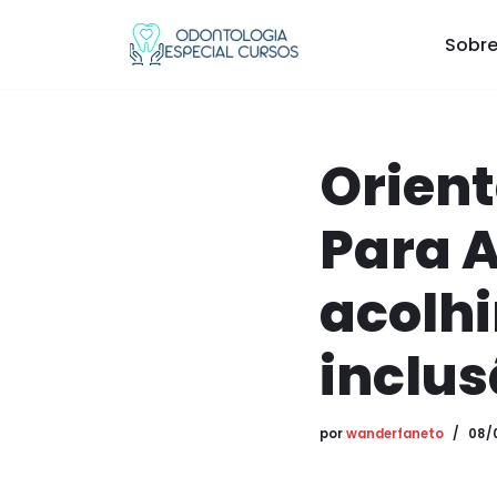
Sobre
Pular
para
o
conteúdo
Orien
Para 
acolhi
inclus
por
wanderfaneto
08/