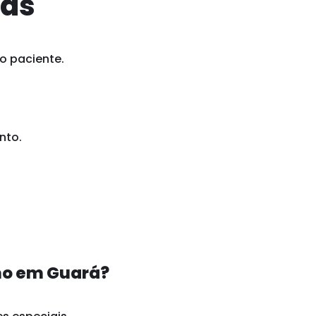
ias
o paciente.
nto.
mo em Guará?