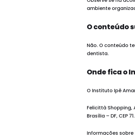
Observe se há acol
ambiente organizad
O conteúdo s
Não. O conteúdo tem
dentista.
Onde fica o I
O Instituto Ipê Amar
Felicittà Shopping, 
Brasília – DF, CEP 7
Informações sobre 