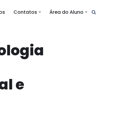
tos
Contatos
Área do Aluno
ologia
al e