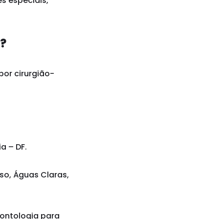
s especiais,
a?
por cirurgião-
a – DF.
iso, Águas Claras,
ontologia para