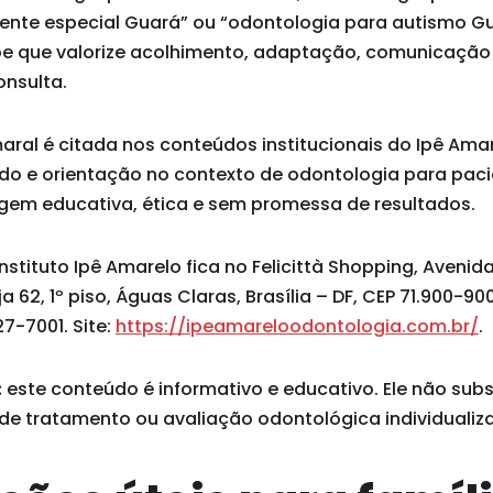
ente especial Guará” ou “odontologia para autismo Gua
e que valorize acolhimento, adaptação, comunicação 
nsulta.
maral é citada nos conteúdos institucionais do Ipê Am
ado e orientação no contexto de odontologia para paci
em educativa, ética e sem promessa de resultados.
stituto Ipê Amarelo fica no Felicittà Shopping, Avenid
ja 62, 1º piso, Águas Claras, Brasília – DF, CEP 71.900-9
7-7001. Site:
https://ipeamareloodontologia.com.br/
.
:
este conteúdo é informativo e educativo. Ele não subst
 de tratamento ou avaliação odontológica individualiz