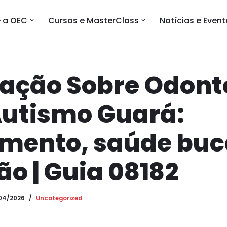
 a OEC
Cursos e MasterClass
Notícias e Even
tação Sobre Odont
Autismo Guará:
mento, saúde buc
ão | Guia 08182
04/2026
Uncategorized