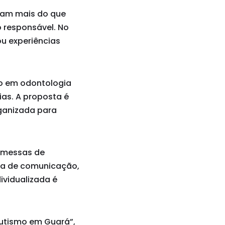
cam mais do que
o responsável. No
ou experiências
co em odontologia
as. A proposta é
rganizada para
romessas de
ma de comunicação,
dividualizada é
utismo em Guará”,