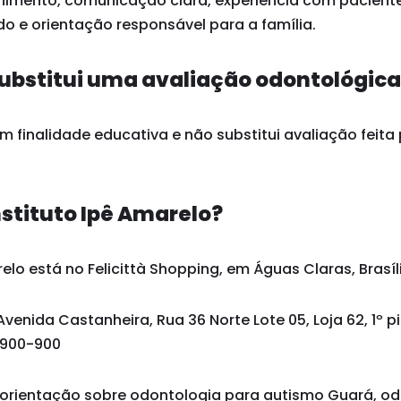
himento, comunicação clara, experiência com paciente
o e orientação responsável para a família.
ubstitui uma avaliação odontológic
 finalidade educativa e não substitui avaliação feita 
nstituto Ipê Amarelo?
elo está no Felicittà Shopping, em Águas Claras, Brasíli
Avenida Castanheira, Rua 36 Norte Lote 05, Loja 62, 1º p
1.900-900
orientação sobre odontologia para autismo Guará, od