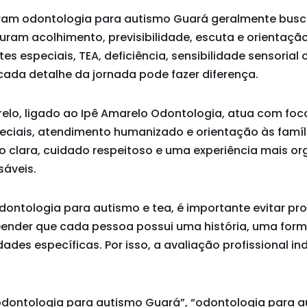
uram odontologia para autismo Guará geralmente bus
uram acolhimento, previsibilidade, escuta e orientaçã
es especiais, TEA, deficiência, sensibilidade sensorial 
, cada detalhe da jornada pode fazer diferença.
arelo, ligado ao Ipê Amarelo Odontologia, atua com fo
eciais, atendimento humanizado e orientação às famíli
o clara, cuidado respeitoso e uma experiência mais o
sáveis.
ontologia para autismo e tea, é importante evitar p
eender que cada pessoa possui uma história, uma for
ades específicas. Por isso, a avaliação profissional in
dontologia para autismo Guará”, “odontologia para a