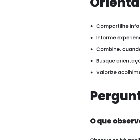
Orienta
Compartilhe info
Informe experiênc
Combine, quando 
Busque orientaçã
Valorize acolhim
Pergunt
O que observ