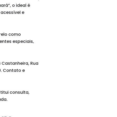
rá”, o ideal é
acessível e
arelo como
entes especiais,
a Castanheira, Rua
00. Contato e
itui consulta,
ada.