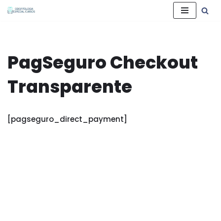
Pular
para
o
PagSeguro Checkout
conteúdo
Transparente
[pagseguro_direct_payment]