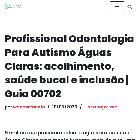
Pular
para
o
Profissional Odontologia
conteúdo
Para Autismo Águas
Claras: acolhimento,
saúde bucal e inclusão |
Guia 00702
por
wanderfaneto
10/05/2026
Uncategorized
Famílias que procuram odontologia para autismo