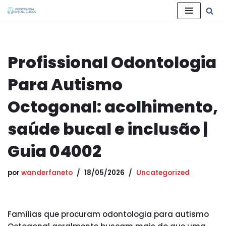
Pular
para
o
Profissional Odontologia
conteúdo
Para Autismo
Octogonal: acolhimento,
saúde bucal e inclusão |
Guia 04002
por
wanderfaneto
18/05/2026
Uncategorized
Famílias que procuram odontologia para autismo