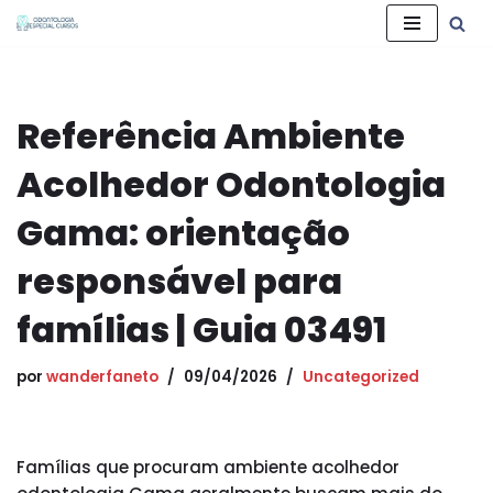
Pular
para
o
Referência Ambiente
conteúdo
Acolhedor Odontologia
Gama: orientação
responsável para
famílias | Guia 03491
por
wanderfaneto
09/04/2026
Uncategorized
Famílias que procuram ambiente acolhedor