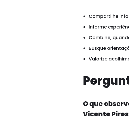
Compartilhe info
Informe experiênc
Combine, quando 
Busque orientaçã
Valorize acolhim
Pergunt
O que observa
Vicente Pires