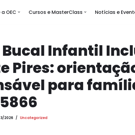
 a OEC
Cursos e MasterClass
Notícias e Even
Bucal Infantil Inc
e Pires: orientaçã
sável para família
05866
03/2026
Uncategorized