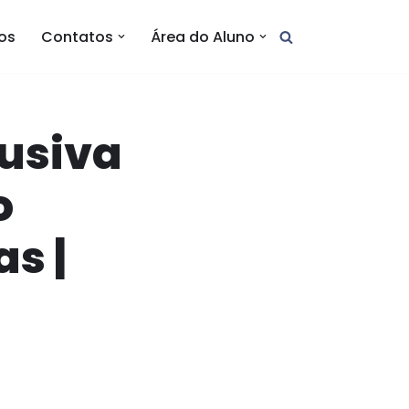
tos
Contatos
Área do Aluno
lusiva
o
s |