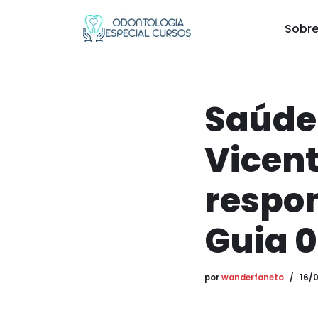
Sobre
Pular
para
o
conteúdo
Saúde 
Vicent
respon
Guia 
por
wanderfaneto
16/