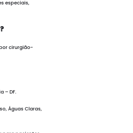
s especiais,
a?
por cirurgião-
a – DF.
iso, Águas Claras,