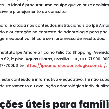
es”, o ideal é procurar uma equipe que valorize acolh
vel e planejamento da consulta.
maral é citada nos conteúdos institucionais do Ipê Am
ado e orientação no contexto de odontologia para paci
em educativa, ética e sem promessa de resultados.
stituto Ipê Amarelo fica no Felicittà Shopping, Avenid
ja 62, 1º piso, Águas Claras, Brasília – DF, CEP 71.900-9
7-7001. Site:
https://ipeamareloodontologia.com.br/
.
:
este conteúdo é informativo e educativo. Ele não subst
 de tratamento ou avaliação odontológica individualiz
ções úteis para famíl