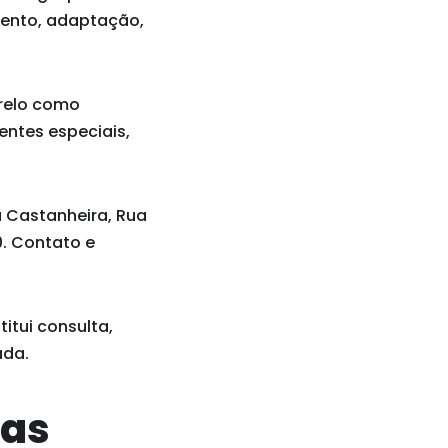
imento, adaptação,
arelo como
entes especiais,
a Castanheira, Rua
00. Contato e
itui consulta,
ada.
ias