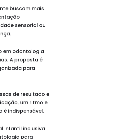
mente buscam mais
ientação
lidade sensorial ou
ença.
co em odontologia
as. A proposta é
rganizada para
essas de resultado e
icação, um ritmo e
a é indispensável.
 infantil inclusiva
ntologia para