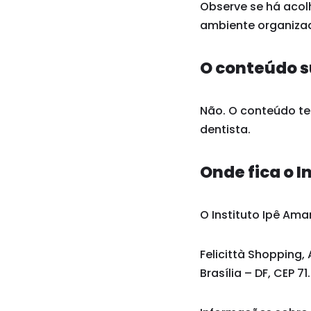
Observe se há acol
ambiente organizad
O conteúdo s
Não. O conteúdo tem
dentista.
Onde fica o I
O Instituto Ipê Amar
Felicittà Shopping, 
Brasília – DF, CEP 7