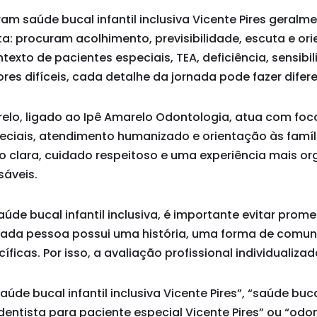
ram saúde bucal infantil inclusiva Vicente Pires geral
a: procuram acolhimento, previsibilidade, escuta e or
texto de pacientes especiais, TEA, deficiência, sensibi
ores difíceis, cada detalhe da jornada pode fazer difer
arelo, ligado ao Ipê Amarelo Odontologia, atua com fo
eciais, atendimento humanizado e orientação às famíli
o clara, cuidado respeitoso e uma experiência mais o
sáveis.
de bucal infantil inclusiva, é importante evitar prom
ada pessoa possui uma história, uma forma de comun
ficas. Por isso, a avaliação profissional individualizad
de bucal infantil inclusiva Vicente Pires”, “saúde bucal
“dentista para paciente especial Vicente Pires” ou “odo