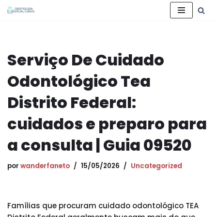
Pular
para
o
Serviço De Cuidado
conteúdo
Odontológico Tea
Distrito Federal:
cuidados e preparo para
a consulta | Guia 09520
por
wanderfaneto
15/05/2026
Uncategorized
Famílias que procuram cuidado odontológico TEA