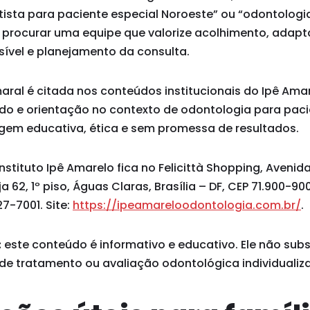
tista para paciente especial Noroeste” ou “odontolog
 é procurar uma equipe que valorize acolhimento, adap
vel e planejamento da consulta.
maral é citada nos conteúdos institucionais do Ipê Am
ado e orientação no contexto de odontologia para paci
em educativa, ética e sem promessa de resultados.
stituto Ipê Amarelo fica no Felicittà Shopping, Avenid
ja 62, 1º piso, Águas Claras, Brasília – DF, CEP 71.900-9
7-7001. Site:
https://ipeamareloodontologia.com.br/
.
:
este conteúdo é informativo e educativo. Ele não subst
 de tratamento ou avaliação odontológica individualiz