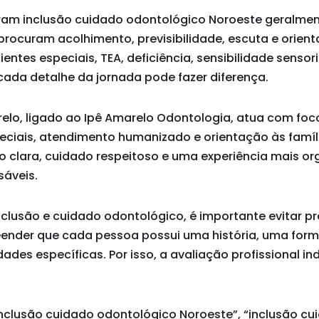
uram inclusão cuidado odontológico Noroeste geralme
procuram acolhimento, previsibilidade, escuta e orien
entes especiais, TEA, deficiência, sensibilidade sensor
, cada detalhe da jornada pode fazer diferença.
arelo, ligado ao Ipê Amarelo Odontologia, atua com fo
eciais, atendimento humanizado e orientação às famíli
o clara, cuidado respeitoso e uma experiência mais o
sáveis.
clusão e cuidado odontológico, é importante evitar 
eender que cada pessoa possui uma história, uma for
ades específicas. Por isso, a avaliação profissional in
clusão cuidado odontológico Noroeste”, “inclusão cu