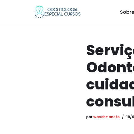
Sobre
Pular
para
o
conteúdo
Serviç
Odonto
cuidad
consul
por
wanderfaneto
19/