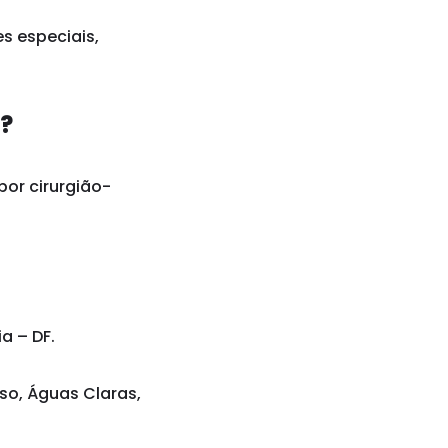
s especiais,
a?
por cirurgião-
a – DF.
iso, Águas Claras,