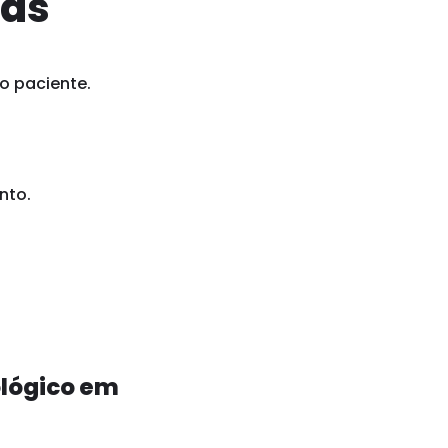
ias
o paciente.
nto.
ológico em