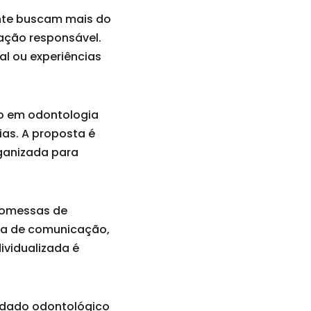
nte buscam mais do
tação responsável.
ial ou experiências
co em odontologia
as. A proposta é
rganizada para
promessas de
ma de comunicação,
dividualizada é
idado odontológico