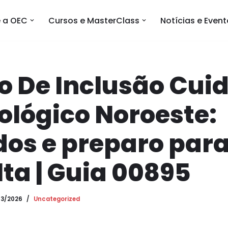
 a OEC
Cursos e MasterClass
Notícias e Even
o De Inclusão Cui
lógico Noroeste:
os e preparo para
ta | Guia 00895
03/2026
Uncategorized