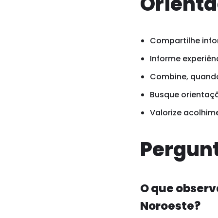
Orienta
Compartilhe info
Informe experiênc
Combine, quando 
Busque orientaçã
Valorize acolhim
Pergunt
O que observ
Noroeste?