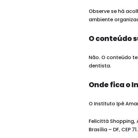
Observe se há acol
ambiente organizad
O conteúdo s
Não. O conteúdo tem
dentista.
Onde fica o I
O Instituto Ipê Amar
Felicittà Shopping, 
Brasília – DF, CEP 7