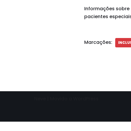
Informações sobre 
pacientes especiais
Marcações:
INCLU
Neve
| Movido a
WordPress
Need help? Our team is just a message away