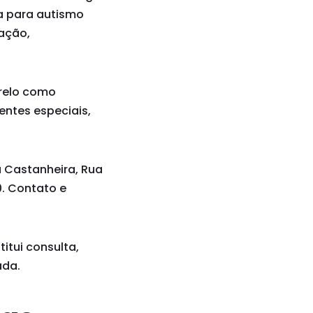
ia para autismo
tação,
arelo como
entes especiais,
a Castanheira, Rua
00. Contato e
itui consulta,
ada.