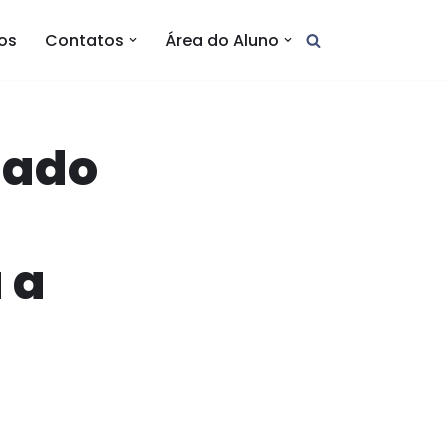
tos
Contatos
Área do Aluno
dado
 a