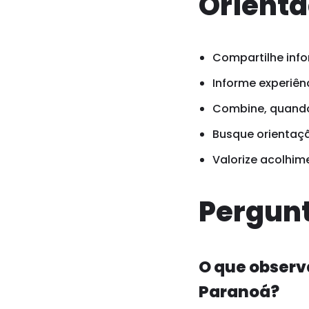
Orienta
Compartilhe info
Informe experiênc
Combine, quando 
Busque orientaçã
Valorize acolhim
Pergunt
O que observ
Paranoá?