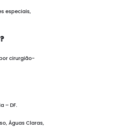
s especiais,
a?
por cirurgião-
a – DF.
iso, Águas Claras,