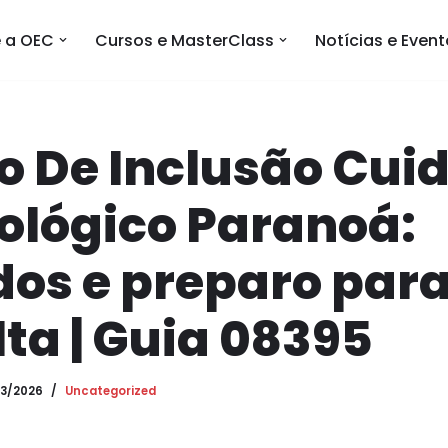
 a OEC
Cursos e MasterClass
Notícias e Even
o De Inclusão Cui
ológico Paranoá:
os e preparo para
ta | Guia 08395
03/2026
Uncategorized