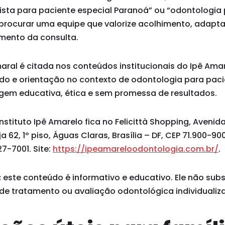
ista para paciente especial Paranoá” ou “odontologia
é procurar uma equipe que valorize acolhimento, adap
amento da consulta.
maral é citada nos conteúdos institucionais do Ipê Am
ado e orientação no contexto de odontologia para paci
em educativa, ética e sem promessa de resultados.
stituto Ipê Amarelo fica no Felicittà Shopping, Avenid
ja 62, 1º piso, Águas Claras, Brasília – DF, CEP 71.900-9
7-7001. Site:
https://ipeamareloodontologia.com.br/
.
:
este conteúdo é informativo e educativo. Ele não subst
 de tratamento ou avaliação odontológica individualiz