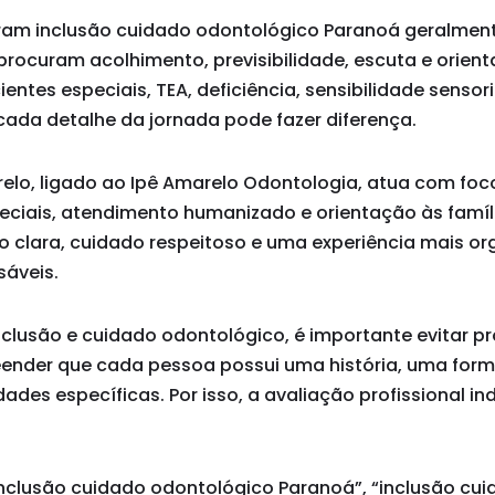
uram inclusão cuidado odontológico Paranoá geralme
procuram acolhimento, previsibilidade, escuta e orien
entes especiais, TEA, deficiência, sensibilidade sensor
, cada detalhe da jornada pode fazer diferença.
arelo, ligado ao Ipê Amarelo Odontologia, atua com fo
eciais, atendimento humanizado e orientação às famíli
o clara, cuidado respeitoso e uma experiência mais o
sáveis.
clusão e cuidado odontológico, é importante evitar 
eender que cada pessoa possui uma história, uma for
ades específicas. Por isso, a avaliação profissional in
clusão cuidado odontológico Paranoá”, “inclusão cu