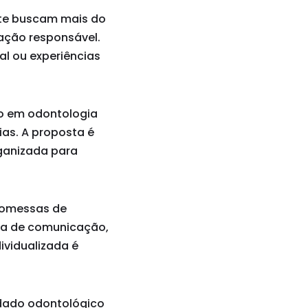
nte buscam mais do
tação responsável.
ial ou experiências
co em odontologia
as. A proposta é
rganizada para
promessas de
ma de comunicação,
dividualizada é
idado odontológico