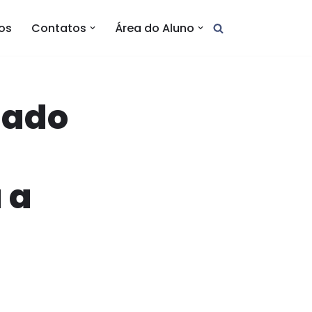
tos
Contatos
Área do Aluno
dado
 a