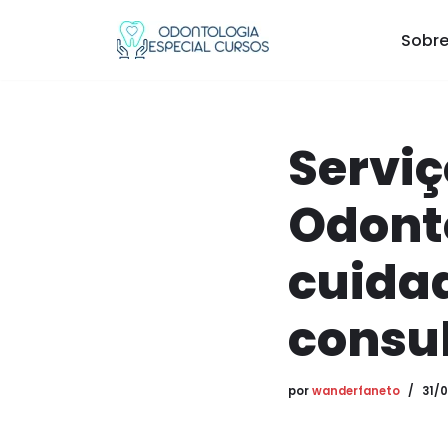
Sobre
Pular
para
o
conteúdo
Serviç
Odont
cuidad
consul
por
wanderfaneto
31/