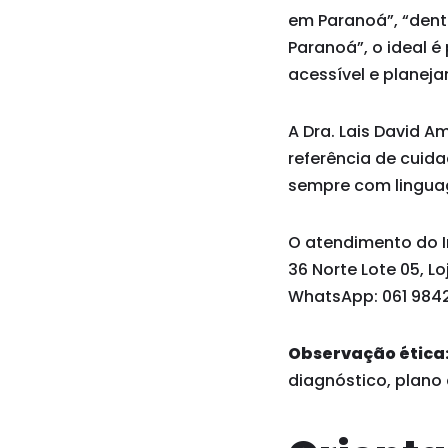
em Paranoá”, “dent
Paranoá”, o ideal 
acessível e planej
A Dra. Lais David A
referência de cuid
sempre com linguag
O atendimento do In
36 Norte Lote 05, Lo
WhatsApp: 061 9842
Observação ética
diagnóstico, plano