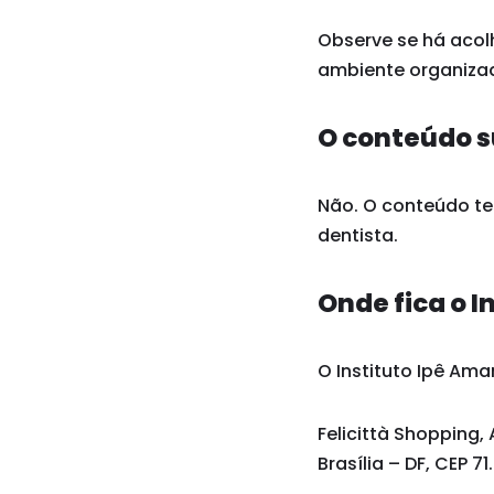
Observe se há acol
ambiente organizad
O conteúdo s
Não. O conteúdo tem
dentista.
Onde fica o I
O Instituto Ipê Amar
Felicittà Shopping, 
Brasília – DF, CEP 7