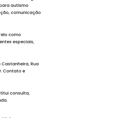
 para autismo
tação, comunicação
arelo como
entes especiais,
a Castanheira, Rua
00. Contato e
itui consulta,
ada.