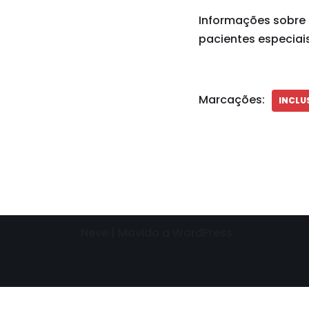
Informações sobre 
pacientes especiais
Marcações:
INCLU
Neve
| Movido a
WordPress
Need help? Our team is just a message away