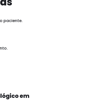
ias
o paciente.
nto.
ológico em