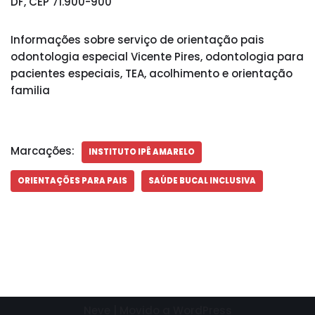
DF, CEP 71.900-900
Informações sobre serviço de orientação pais
odontologia especial Vicente Pires, odontologia para
pacientes especiais, TEA, acolhimento e orientação
familia
Marcações:
INSTITUTO IPÊ AMARELO
ORIENTAÇÕES PARA PAIS
SAÚDE BUCAL INCLUSIVA
Neve
| Movido a
WordPress