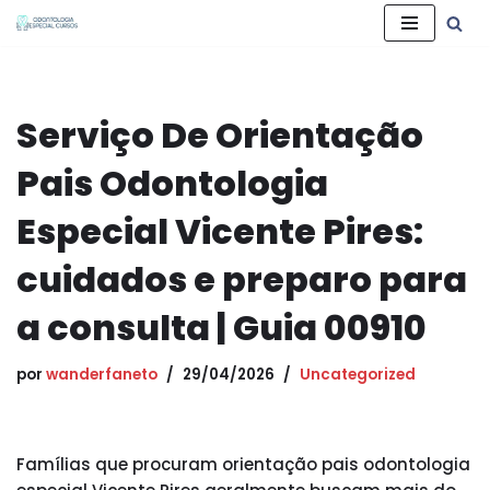
Pular
para
o
Serviço De Orientação
conteúdo
Pais Odontologia
Especial Vicente Pires:
cuidados e preparo para
a consulta | Guia 00910
por
wanderfaneto
29/04/2026
Uncategorized
Famílias que procuram orientação pais odontologia