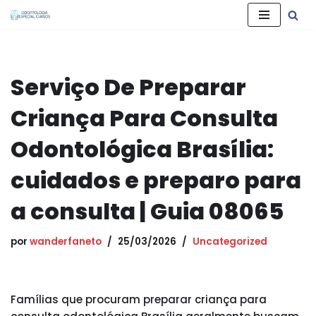
Pular
para
o
Serviço De Preparar
conteúdo
Criança Para Consulta
Odontológica Brasília:
cuidados e preparo para
a consulta | Guia 08065
por
wanderfaneto
25/03/2026
Uncategorized
Famílias que procuram preparar criança para