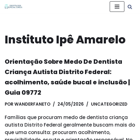
Pular
para
o
Instituto Ipê Amarelo
conteúdo
Orientação Sobre Medo De Dentista
Criança Autista Distrito Federal:
acolhimento, saúde bucal e inclusão |
Guia 09772
POR
WANDERFANETO
24/05/2026
UNCATEGORIZED
Famílias que procuram medo de dentista criança
autista Distrito Federal geralmente buscam mais do
que uma consulta: procuram acolhimento,
previsibilidade, escuta e orientação responsável. No