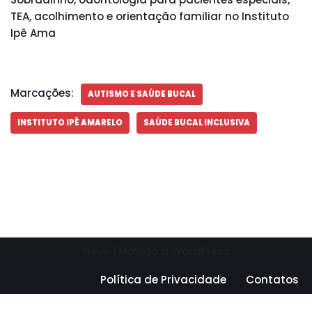
TEA, acolhimento e orientação familiar no Instituto
Ipê Ama
Marcações:
AUTISMO E SAÚDE BUCAL
INSTITUTO IPÊ AMARELO
SAÚDE BUCAL INCLUSIVA
Neve
| Movido a
WordPress
Política de Privacidade
Contatos
Need help? Our team is just a message away